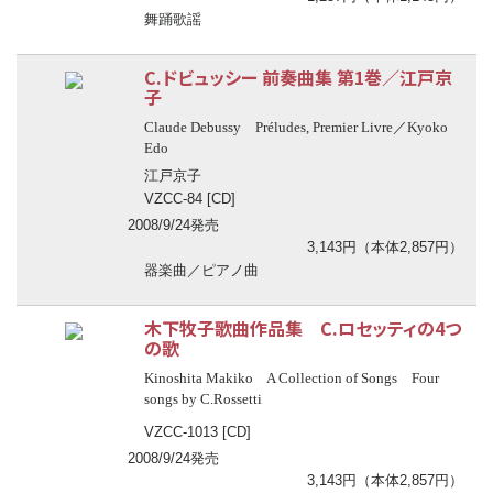
舞踊歌謡
C.ドビュッシー 前奏曲集 第1巻／江戸京
子
Claude Debussy Préludes, Premier Livre／Kyoko
Edo
江戸京子
VZCC-84 [CD]
2008/9/24発売
3,143円（本体2,857円）
器楽曲／ピアノ曲
木下牧子歌曲作品集 C.ロセッティの4つ
の歌
Kinoshita Makiko A Collection of Songs Four
songs by C.Rossetti
VZCC-1013 [CD]
2008/9/24発売
3,143円（本体2,857円）