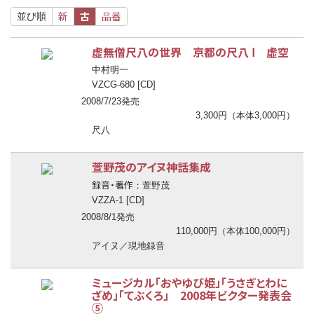
新
古
品番
並び順
虚無僧尺八の世界 京都の尺八 Ⅰ 虚空
中村明一
VZCG-680 [CD]
2008/7/23発売
3,300円（本体3,000円）
尺八
萱野茂のアイヌ神話集成
録音・著作
：萱野茂
VZZA-1 [CD]
2008/8/1発売
110,000円（本体100,000円）
アイヌ／現地録音
ミュージカル「おやゆび姫」「うさぎとわに
ざめ」「てぶくろ」 2008年ビクター発表会
⑤