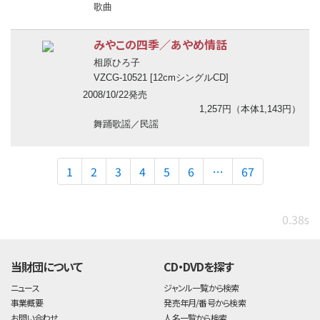
歌曲
みやこの四季／あやめ情話
相原ひろ子
VZCG-10521 [12cmシングルCD]
2008/10/22発売
1,257円（本体1,143円）
舞踊歌謡／民謡
1
2
3
4
5
6
…
67
0.38s
当財団について
CD・DVDを探す
ニュース
ジャンル一覧から検索
事業概要
発売年月/番号から検索
お問い合わせ
人名一覧から検索