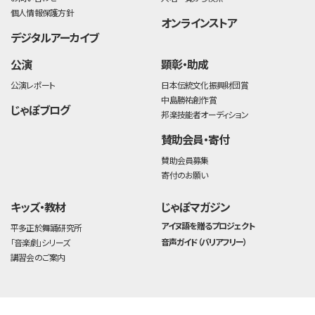
個人情報保護方針
オンラインストア
デジタルアーカイブ
公演
顕彰・助成
公演レポート
日本伝統文化振興財団賞
中島勝祐創作賞
じゃぽブログ
邦楽技能者オーディション
賛助会員・寄付
賛助会員募集
寄付のお願い
キッズ・教材
じゃぽマガジン
アイヌ語を贈るプロジェクト
平多正於舞踊研究所
音声ガイド（バリアフリー）
「音楽劇」シリーズ
講習会のご案内