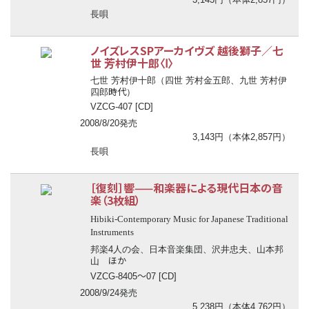
長唄
ノイズレスSPアーカイヴズ 越後獅子／七
世 芳村伊十郎〈Ⅰ〉
七世 芳村伊十郎（四世 芳村金五郎、九世 芳村伊
時代
四郎
）
VZCG-407 [CD]
2008/8/20発売
3,143円（本体2,857円）
長唄
［復刻］響——和楽器による現代日本の音
楽（3枚組）
Hibiki-Contemporary Music for Japanese Traditional
Instruments
邦楽4人の会、日本音楽集団、沢井忠夫、山本邦
ほか
山
〜
VZCG-8405
07 [CD]
2008/9/24発売
5,238円（本体4,762円）