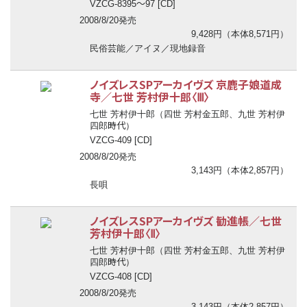
〜
VZCG-8395
97 [CD]
2008/8/20発売
9,428円（本体8,571円）
民俗芸能／アイヌ／現地録音
ノイズレスSPアーカイヴズ 京鹿子娘道成
寺／七世 芳村伊十郎〈Ⅲ〉
七世 芳村伊十郎（四世 芳村金五郎、九世 芳村伊
時代
四郎
）
VZCG-409 [CD]
2008/8/20発売
3,143円（本体2,857円）
長唄
ノイズレスSPアーカイヴズ 勧進帳／七世
芳村伊十郎〈Ⅱ〉
七世 芳村伊十郎（四世 芳村金五郎、九世 芳村伊
時代
四郎
）
VZCG-408 [CD]
2008/8/20発売
3,143円（本体2,857円）