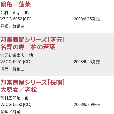
鶴亀／蓬莱
他
芳村五郎治
VZCG-6052 [CD]
2008/6/25発売
長唄／舞踊曲
邦楽舞踊シリーズ［清元］
名寄の寿／柏の若葉
他
清元初栄太夫
VZCG-6051 [CD]
2008/6/25発売
清元／舞踊曲
邦楽舞踊シリーズ［長唄］
大原女／老松
他
芳村五郎治
VZCG-6050 [CD]
2008/6/25発売
長唄／舞踊曲