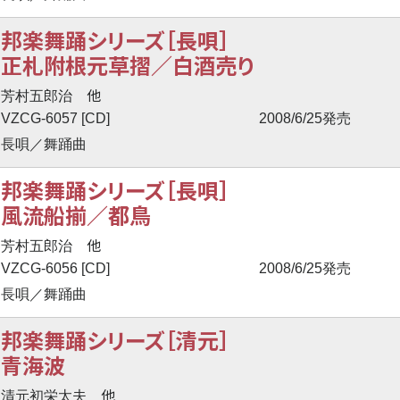
邦楽舞踊シリーズ［長唄］
正札附根元草摺／白酒売り
他
芳村五郎治
VZCG-6057 [CD]
2008/6/25発売
長唄／舞踊曲
邦楽舞踊シリーズ［長唄］
風流船揃／都鳥
他
芳村五郎治
VZCG-6056 [CD]
2008/6/25発売
長唄／舞踊曲
邦楽舞踊シリーズ［清元］
青海波
他
清元初栄太夫