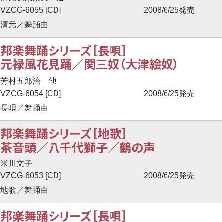
VZCG-6055 [CD]
2008/6/25発売
清元／舞踊曲
邦楽舞踊シリーズ［長唄］
元禄風花見踊／関三奴（大津絵奴）
他
芳村五郎治
VZCG-6054 [CD]
2008/6/25発売
長唄／舞踊曲
邦楽舞踊シリーズ［地歌］
茶音頭／八千代獅子／鶴の声
米川文子
VZCG-6053 [CD]
2008/6/25発売
地歌／舞踊曲
邦楽舞踊シリーズ［長唄］