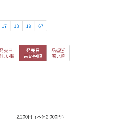
17
18
19
67
発売日
発売日
品番

新
しい順
古
い順
若い順
2,200円（本体2,000円）