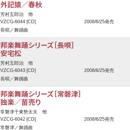
外記猿／春秋
他
芳村五郎治
VZCG-6044 [CD]
2008/6/25発売
長唄／舞踊曲
邦楽舞踊シリーズ［長唄］
安宅松
他
芳村五郎治
VZCG-6043 [CD]
2008/6/25発売
長唄／舞踊曲
邦楽舞踊シリーズ［常磐津］
独楽／苗売り
他
常磐津千東勢太夫
VZCG-6042 [CD]
2008/6/25発売
常磐津／舞踊曲