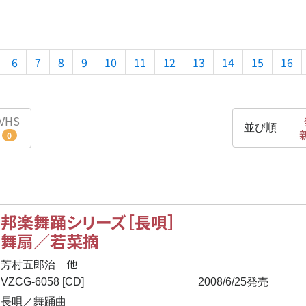
6
7
8
9
10
11
12
13
14
15
16
VHS
並び順
0
邦楽舞踊シリーズ［長唄］
舞扇／若菜摘
他
芳村五郎治
VZCG-6058 [CD]
2008/6/25発売
長唄／舞踊曲