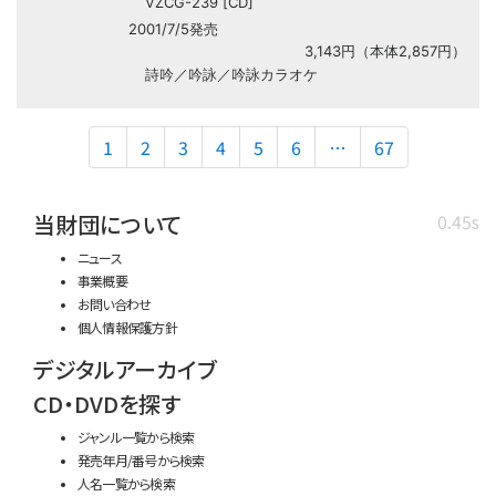
VZCG-239 [CD]
2001/7/5発売
3,143円（本体2,857円）
詩吟／吟詠／吟詠カラオケ
1
2
3
4
5
6
…
67
当財団について
0.45s
ニュース
事業概要
お問い合わせ
個人情報保護方針
デジタルアーカイブ
CD・DVDを探す
ジャンル一覧から検索
発売年月/番号から検索
人名一覧から検索