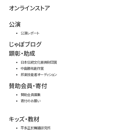
オンラインストア
公演
公演レポート
じゃぽブログ
顕彰・助成
日本伝統文化振興財団賞
中島勝祐創作賞
邦楽技能者オーディション
賛助会員・寄付
賛助会員募集
寄付のお願い
キッズ・教材
平多正於舞踊研究所