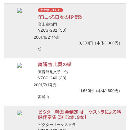
完売致しました
笛による日本の抒情歌
寶山左衛門
VZCG-232 [CD]
2001/6/21発売
3,300円（本体3,000円）
笛
舞踊曲 比翼の蝶
他
東音浅見文子
VZCG-240 [CD]
2001/7/1発売
1,650円（本体1,500円）
舞踊曲
ビクター吟友会制定 オーケストラによる吟
詠伴奏集（5） 【8本、9本】
ビクターオーケストラ