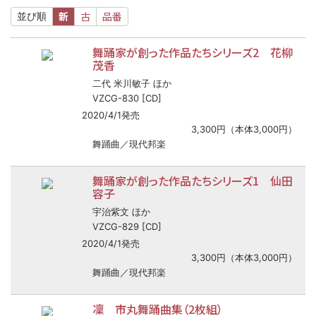
新
古
品番
並び順
舞踊家が創った作品たちシリーズ2 花柳
茂香
二代 米川敏子 ほか
VZCG-830 [CD]
2020/4/1発売
3,300円（本体3,000円）
舞踊曲／現代邦楽
舞踊家が創った作品たちシリーズ1 仙田
容子
宇治紫文 ほか
VZCG-829 [CD]
2020/4/1発売
3,300円（本体3,000円）
舞踊曲／現代邦楽
凜 市丸舞踊曲集（2枚組）