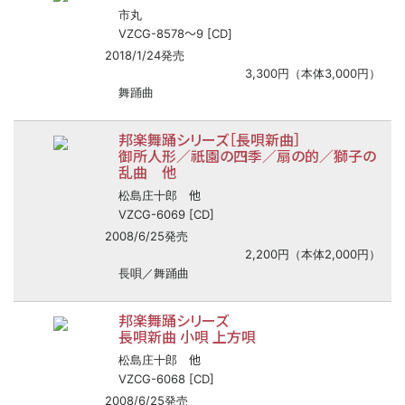
市丸
〜
VZCG-8578
9 [CD]
2018/1/24発売
3,300円（本体3,000円）
舞踊曲
邦楽舞踊シリーズ［長唄新曲］
御所人形／祇園の四季／扇の的／獅子の
乱曲 他
他
松島庄十郎
VZCG-6069 [CD]
2008/6/25発売
2,200円（本体2,000円）
長唄／舞踊曲
邦楽舞踊シリーズ
長唄新曲 小唄 上方唄
他
松島庄十郎
VZCG-6068 [CD]
2008/6/25発売