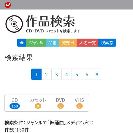
ジャンル
品番
発売日
人名
一覧
検索窓
検索結果
(current)
1
2
3
4
5
6
8
CD
カセット
DVD
VHS
150
0
0
0
検索条件：ジャンルで「舞踊曲」メディアがCD
件数：150件