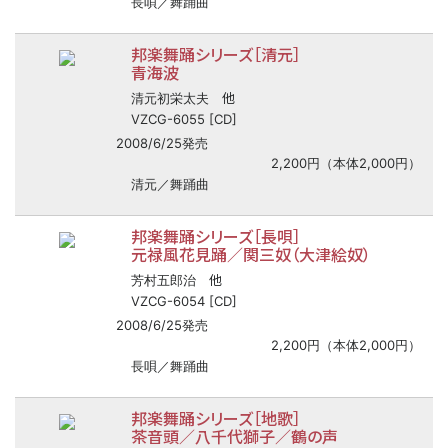
長唄／舞踊曲
邦楽舞踊シリーズ［清元］
青海波
他
清元初栄太夫
VZCG-6055 [CD]
2008/6/25発売
2,200円（本体2,000円）
清元／舞踊曲
邦楽舞踊シリーズ［長唄］
元禄風花見踊／関三奴（大津絵奴）
他
芳村五郎治
VZCG-6054 [CD]
2008/6/25発売
2,200円（本体2,000円）
長唄／舞踊曲
邦楽舞踊シリーズ［地歌］
茶音頭／八千代獅子／鶴の声