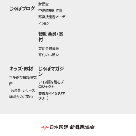
財団賞
じゃぽブログ
中島勝祐創作賞
邦楽技能者オーデ
ィション
賛助会員・寄
付
賛助会員募集
寄付のお願い
キッズ・教材
じゃぽマガジ
ン
平多正於舞踊研究
アイヌ語を贈るプ
所
ロジェクト
「音楽劇」シリーズ
音声ガイド（バリア
講習会のご案内
フリー）