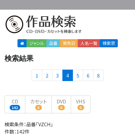
ジャンル
品番
発売日
人名
一覧
検索窓
検索結果
(current)
1
2
3
4
5
6
8
CD
カセット
DVD
VHS
142
0
0
0
検索条件：品番「VZCH」
件数：142件