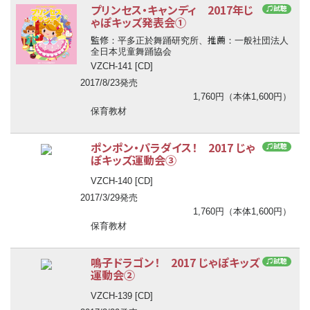
プリンセス・キャンディ 2017年じ
♫試聴
ゃぽキッズ発表会①
監修
推薦
：平多正於舞踊研究所、
：一般社団法人
全日本児童舞踊協会
VZCH-141 [CD]
2017/8/23発売
1,760円（本体1,600円）
保育教材
ポンポン・パラダイス！ 2017 じゃ
♫試聴
ぽキッズ運動会③
VZCH-140 [CD]
2017/3/29発売
1,760円（本体1,600円）
保育教材
鳴子ドラゴン！ 2017 じゃぽキッズ
♫試聴
運動会②
VZCH-139 [CD]