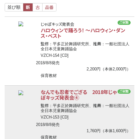
新
古
品番
並び順
♫試聴
じゃぽキッズ発表会
ハロウィンで踊ろう！ ～ハロウィン・ダン
ス・ベスト
監修
推薦
：平多正於舞踊研究所、
：一般社団法人
全日本児童舞踊協会
VZCH-154 [CD]
2018/8/8発売
2,200円（本体2,000円）
保育教材
なんでも忍者でござる 2018年じゃ
♫試聴
ぽキッズ発表会④
監修
推薦
：平多正於舞踊研究所、
：一般社団法人
全日本児童舞踊協会
VZCH-153 [CD]
2018/8/8発売
1,760円（本体1,600円）
保育教材