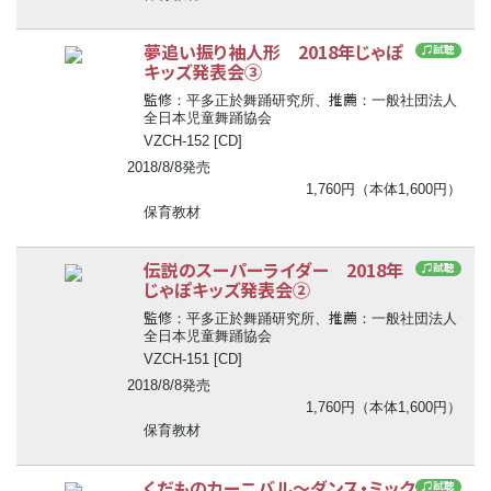
夢追い振り袖人形 2018年じゃぽ
♫試聴
キッズ発表会③
監修
推薦
：平多正於舞踊研究所、
：一般社団法人
全日本児童舞踊協会
VZCH-152 [CD]
2018/8/8発売
1,760円（本体1,600円）
保育教材
伝説のスーパーライダー 2018年
♫試聴
じゃぽキッズ発表会②
監修
推薦
：平多正於舞踊研究所、
：一般社団法人
全日本児童舞踊協会
VZCH-151 [CD]
2018/8/8発売
1,760円（本体1,600円）
保育教材
くだものカーニバル～ダンス・ミック
♫試聴