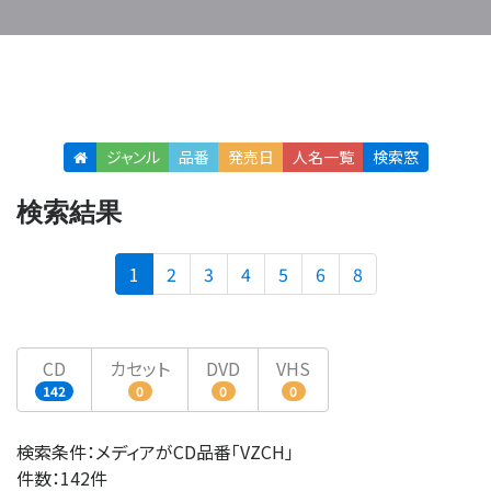
ジャンル
品番
発売日
人名
一覧
検索窓
検索結果
(current)
1
2
3
4
5
6
8
CD
カセット
DVD
VHS
142
0
0
0
検索条件：メディアがCD品番「VZCH」
件数：142件