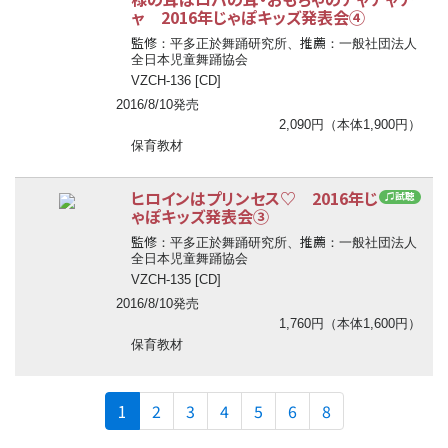
ャ 2016年じゃぽキッズ発表会④
監修
推薦
：平多正於舞踊研究所、
：一般社団法人
全日本児童舞踊協会
VZCH-136 [CD]
2016/8/10発売
2,090円（本体1,900円）
保育教材
ヒロインはプリンセス♡ 2016年じ
♫試聴
ゃぽキッズ発表会③
監修
推薦
：平多正於舞踊研究所、
：一般社団法人
全日本児童舞踊協会
VZCH-135 [CD]
2016/8/10発売
1,760円（本体1,600円）
保育教材
(current)
1
2
3
4
5
6
8