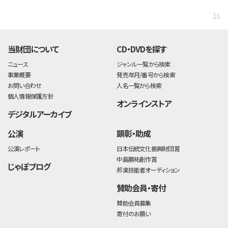
1s
当財団について
CD・DVDを探す
ニュース
ジャンル一覧から検索
事業概要
発売年月/番号から検索
お問い合わせ
人名一覧から検索
個人情報保護方針
オンラインストア
デジタルアーカイブ
公演
顕彰・助成
公演レポート
日本伝統文化振興財団賞
中島勝祐創作賞
じゃぽブログ
邦楽技能者オーディション
賛助会員・寄付
賛助会員募集
寄付のお願い