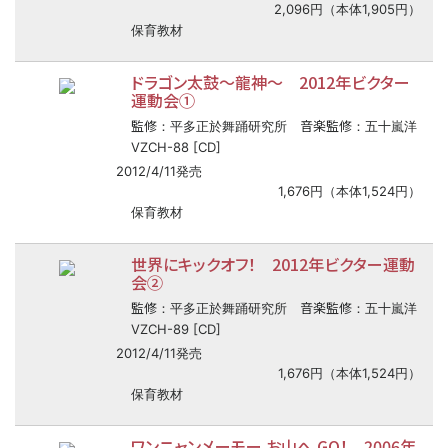
2,096円（本体1,905円）
保育教材
ドラゴン太鼓
〜
龍神
〜
2012年ビクター
運動会①
監修
音楽監修
：平多正於舞踊研究所
：五十嵐洋
VZCH-88 [CD]
2012/4/11発売
1,676円（本体1,524円）
保育教材
世界にキックオフ！ 2012年ビクター運動
会②
監修
音楽監修
：平多正於舞踊研究所
：五十嵐洋
VZCH-89 [CD]
2012/4/11発売
1,676円（本体1,524円）
保育教材
ワンニャンメーモー お山へ GO！ 2006年