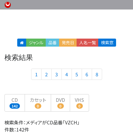
ジャンル
品番
発売日
人名
一覧
検索窓
検索結果
1
2
3
4
5
6
8
CD
カセット
DVD
VHS
142
0
0
0
検索条件：メディアがCD品番「VZCH」
件数：142件