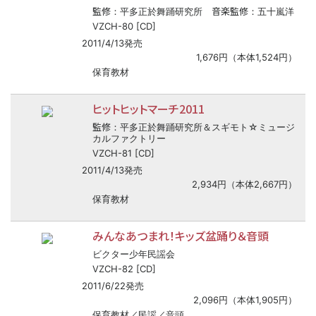
監修
音楽監修
：平多正於舞踊研究所
：五十嵐洋
VZCH-80 [CD]
2011/4/13発売
1,676円（本体1,524円）
保育教材
ヒットヒットマーチ2011
監修
：平多正於舞踊研究所＆スギモト☆ミュージ
カルファクトリー
VZCH-81 [CD]
2011/4/13発売
2,934円（本体2,667円）
保育教材
みんなあつまれ！キッズ盆踊り＆音頭
ビクター少年民謡会
VZCH-82 [CD]
2011/6/22発売
2,096円（本体1,905円）
保育教材／民謡／音頭