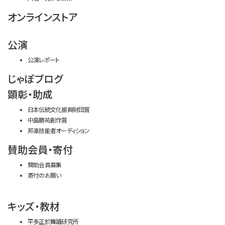
オンラインストア
公演
公演レポート
じゃぽブログ
顕彰・助成
日本伝統文化振興財団賞
中島勝祐創作賞
邦楽技能者オーディション
賛助会員・寄付
賛助会員募集
寄付のお願い
キッズ・教材
平多正於舞踊研究所