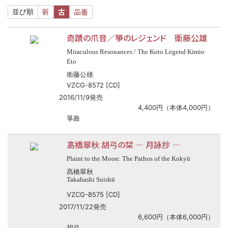
新
古
品番
並び順
奇蹟の爪音／箏のレジェンド 衛藤公雄
Miraculous Resonances / The Koto Legend Kimio
Eto
衛藤公雄
VZCG-8572 [CD]
2016/11/9発売
4,400円（本体4,000円）
箏曲
髙橋翠秋 胡弓の栞 ― 月詠抄 ―
Plaint to the Moon: The Pathos of the Kokyū
髙橋翠秋
Takahashi Suishū
VZCG-8575 [CD]
2017/11/22発売
6,600円（本体6,000円）
胡弓