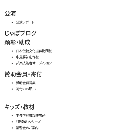
公演
公演レポート
じゃぽブログ
顕彰・助成
日本伝統文化振興財団賞
中島勝祐創作賞
邦楽技能者オーディション
賛助会員・寄付
賛助会員募集
寄付のお願い
キッズ・教材
平多正於舞踊研究所
「音楽劇」シリーズ
講習会のご案内