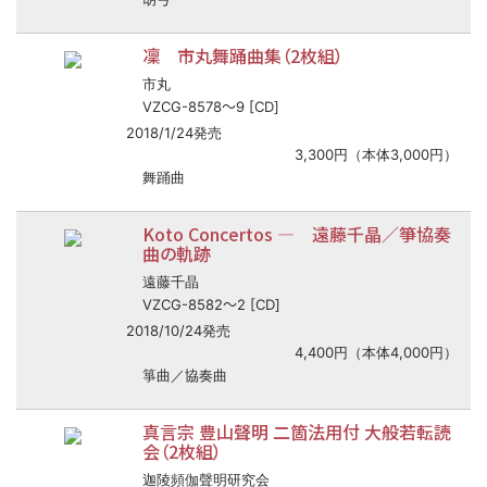
凜 市丸舞踊曲集（2枚組）
市丸
〜
VZCG-8578
9 [CD]
2018/1/24発売
3,300円（本体3,000円）
舞踊曲
Koto Concertos ― 遠藤千晶／箏協奏
曲の軌跡
遠藤千晶
〜
VZCG-8582
2 [CD]
2018/10/24発売
4,400円（本体4,000円）
箏曲／協奏曲
真言宗 豊山聲明 二箇法用付 大般若転読
会（2枚組）
迦陵頻伽聲明研究会