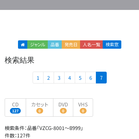
ジャンル
品番
発売日
人名
一覧
検索窓
検索結果
(current)
1
2
3
4
5
6
7
CD
カセット
DVD
VHS
127
0
0
0
検索条件：品番「VZCG-8001〜8999」
件数：127件