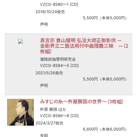
〜
VZCG-8580
1 [CD]
2018/10/24発売
5,500円（本体5,000円）
声明
真言宗 豊山聲明 弘法大師正御影供 —
金剛界立二箇法用付中曲理趣三昧 —（2
枚組）
迦陵頻伽聲明研究会
〜
VZCG-8584
5 [CD]
2021/5/26発売
5,500円（本体5,000円）
声明
みすじの糸～杵屋勝国の世界～（3枚組）
杵屋 勝国 ほか
〜
VZCG-8586
8 [CD]
2024/3/27発売
6,600円（本体6,000円）
長唄