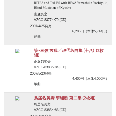
RITES and TALES with BIWA Yamashika Yoshiyuki,
Blind Musician of Kyushu
山鹿良之
〜
VZCG-8377
79 [CD]
2007/4/25発売
6,285円（本体5,714円）
琵琶
箏・三弦 古典／現代名曲集（十八）（2枚
組）
正派邦楽会
〜
VZCG-8383
84 [CD]
2007/5/23発売
4,400円（本体4,000円）
箏曲
鳥居名美野 箏組歌 第二集（2枚組）
鳥居名美野
〜
VZCG-8385
86 [CD]