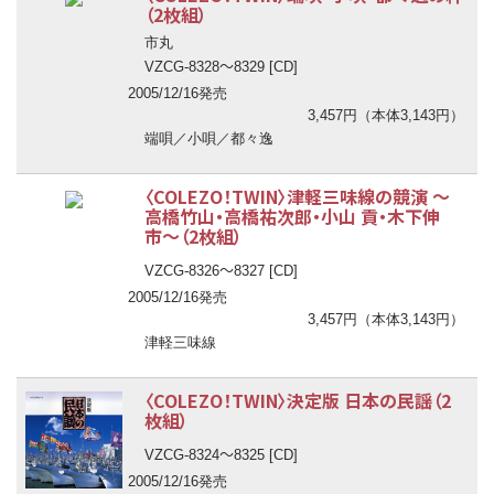
（2枚組）
市丸
〜
VZCG-8328
8329 [CD]
2005/12/16発売
3,457円（本体3,143円）
端唄／小唄／都々逸
〈COLEZO！TWIN〉津軽三味線の競演
〜
高橋竹山・高橋祐次郎・小山 貢・木下伸
市
〜
（2枚組）
〜
VZCG-8326
8327 [CD]
2005/12/16発売
3,457円（本体3,143円）
津軽三味線
〈COLEZO！TWIN〉決定版 日本の民謡（2
枚組）
〜
VZCG-8324
8325 [CD]
2005/12/16発売