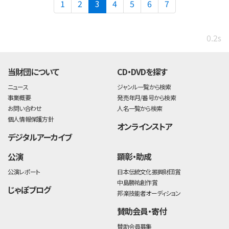
(current)
1
2
3
4
5
6
7
0.2s
当財団について
CD・DVDを探す
ニュース
ジャンル一覧から検索
事業概要
発売年月/番号から検索
お問い合わせ
人名一覧から検索
個人情報保護方針
オンラインストア
デジタルアーカイブ
公演
顕彰・助成
公演レポート
日本伝統文化振興財団賞
中島勝祐創作賞
じゃぽブログ
邦楽技能者オーディション
賛助会員・寄付
賛助会員募集