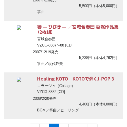
2007/7/25発売
5,500円（本体5,000円）
箏曲
響
—
ひびき
—
／宮城合奏団 委嘱作品集
（2枚組）
宮城合奏団
〜
VZCG-8387
88 [CD]
2007/12/19発売
5,238円（本体4,762円）
箏曲／現代邦楽
Healing KOTO KOTOで弾くJ-POP 3
コラージュ（Collage）
VZCG-8382 [CD]
2008/2/20発売
4,400円（本体4,000円）
BGM／箏曲／ヒーリング