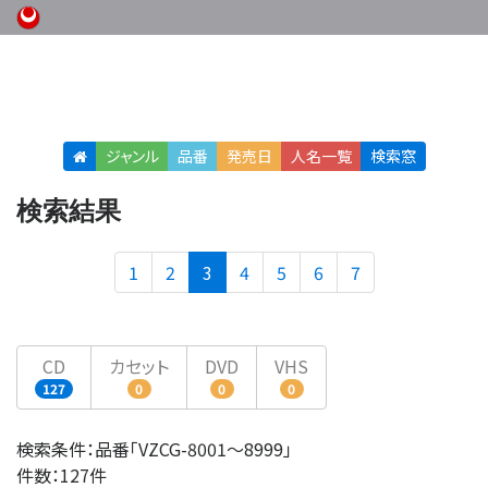
ジャンル
品番
発売日
人名
一覧
検索窓
検索結果
(current)
1
2
3
4
5
6
7
CD
カセット
DVD
VHS
127
0
0
0
検索条件：品番「VZCG-8001〜8999」
件数：127件