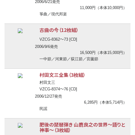
2006/6/21発売
11,000円（本体10,000円）
箏曲／現代邦楽
古曲の今（12枚組）
〜
VZCG-8362
73 [CD]
2006/9/6発売
16,500円（本体15,000円）
一中節／河東節／荻江節／宮薗節
村田文三全集（3枚組）
村田文三
〜
VZCG-8374
76 [CD]
2006/12/27発売
6,285円（本体5,714円）
民謡
肥後の琵琶弾き 山鹿良之の世界
〜
語りと
神事
〜
（3枚組）