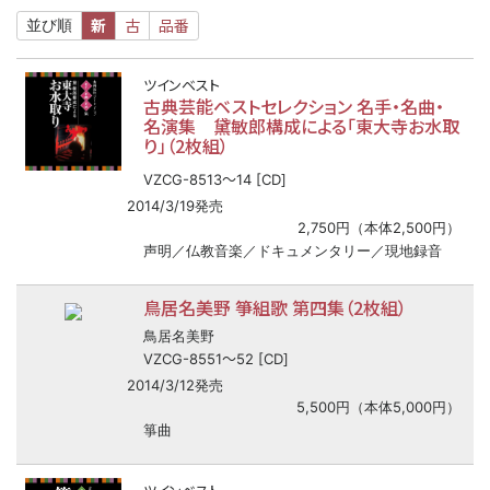
新
古
品番
並び順
ツインベスト
古典芸能ベストセレクション 名手・名曲・
名演集 黛敏郎構成による「東大寺お水取
り」（2枚組）
〜
VZCG-8513
14 [CD]
2014/3/19発売
2,750円（本体2,500円）
声明／仏教音楽／ドキュメンタリー／現地録音
鳥居名美野 箏組歌 第四集（2枚組）
鳥居名美野
〜
VZCG-8551
52 [CD]
2014/3/12発売
5,500円（本体5,000円）
箏曲