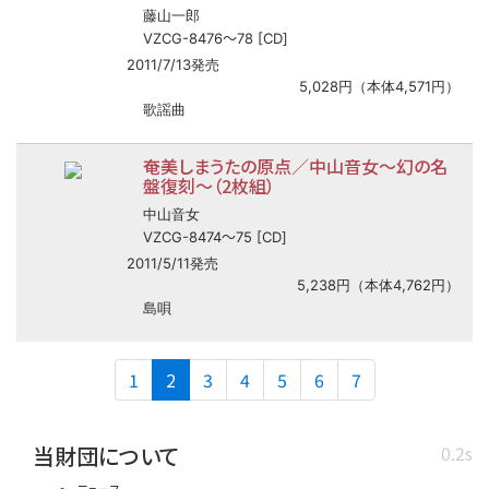
藤山一郎
〜
VZCG-8476
78 [CD]
2011/7/13発売
5,028円（本体4,571円）
歌謡曲
奄美しまうたの原点／中山音女
〜
幻の名
盤復刻
〜
（2枚組）
中山音女
〜
VZCG-8474
75 [CD]
2011/5/11発売
5,238円（本体4,762円）
島唄
(current)
1
2
3
4
5
6
7
当財団について
0.2s
ニュース