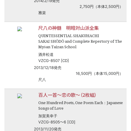
2014/2/19発売
2,750円（本体2,500円）
雅楽
尺八の神髄 明暗対山派全集
QUINTESSENTIAL SHAKUHACHI
SAKAI SHŌDŌ and Complete Repertory of The
Myōan Taizan School
酒井松道
VZCG-8507 [CD]
2013/12/18発売
16,500円（本体15,000円）
尺八
百人一首
〜
恋の歌
〜
（2枚組）
One Hundred Poets, One Poem Each：Japanese
Songs of Love
加賀美幸子
〜
VZCG-8505
6 [CD]
2013/11/20発売