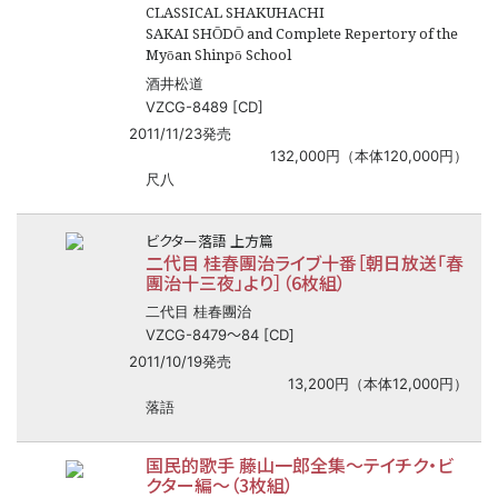
CLASSICAL SHAKUHACHI
SAKAI SHŌDŌ and Complete Repertory of the
Myōan Shinpō School
酒井松道
VZCG-8489 [CD]
2011/11/23発売
132,000円（本体120,000円）
尺八
ビクター落語 上方篇
二代目 桂春團治ライブ十番［朝日放送「春
團治十三夜」より］（6枚組）
二代目 桂春團治
〜
VZCG-8479
84 [CD]
2011/10/19発売
13,200円（本体12,000円）
落語
国民的歌手 藤山一郎全集
〜
テイチク・ビ
クター編
〜
（3枚組）