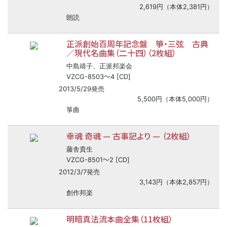
2,619円（本体2,381円）
朗読
正派創始百周年記念盤 箏・三弦 古典
／現代名曲集（二十四）（2枚組）
中島靖子、正派邦楽会
〜
VZCG-8503
4 [CD]
2013/5/29発売
5,500円（本体5,000円）
箏曲
幸魂 奇魂
—
古事記より
—
（2枚組）
藤舎貴生
〜
VZCG-8501
2 [CD]
2012/3/7発売
3,143円（本体2,857円）
創作邦楽
明暗真法流本曲全集（11枚組）