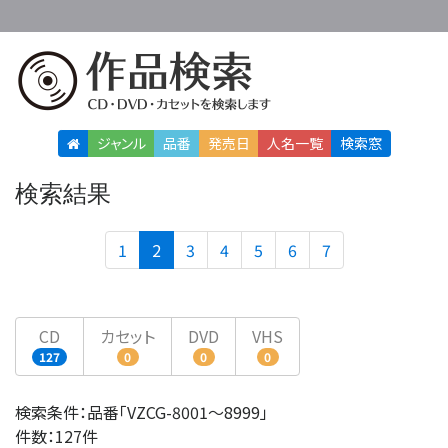
ジャンル
品番
発売日
人名
一覧
検索窓
検索結果
(current)
1
2
3
4
5
6
7
CD
カセット
DVD
VHS
127
0
0
0
検索条件：品番「VZCG-8001〜8999」
件数：127件