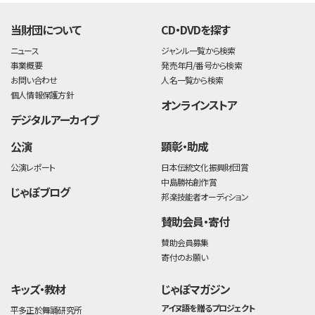
当財団について
CD・DVDを探す
ニュース
ジャンル一覧から検索
事業概要
発売年月/番号から検索
お問い合わせ
人名一覧から検索
個人情報保護方針
オンラインストア
デジタルアーカイブ
公演
顕彰・助成
公演レポート
日本伝統文化振興財団賞
中島勝祐創作賞
じゃぽブログ
邦楽技能者オーディション
賛助会員・寄付
賛助会員募集
寄付のお願い
キッズ・教材
じゃぽマガジン
アイヌ語を贈るプロジェクト
平多正於舞踊研究所