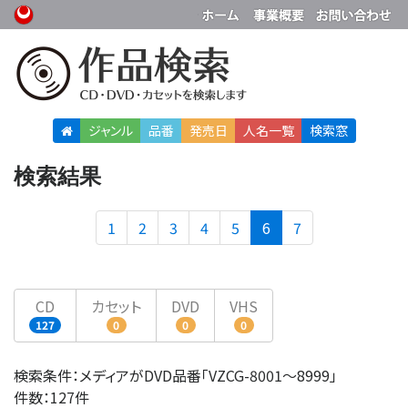
ジャンル
品番
発売日
人名
一覧
検索窓
検索結果
(current)
1
2
3
4
5
6
7
CD
カセット
DVD
VHS
127
0
0
0
検索条件：メディアがDVD品番「VZCG-8001〜8999」
件数：127件