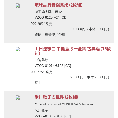
琉球古典音楽集成（2枚組）
ほか
城間徳太郎
〜
VZCG-8123
24 [CD]
2001/9/21発売
5,500円（本体5,000円）
琉球古典音楽／沖縄
山田流箏曲 中能島欣一全集 古典篇（16枚
組）
中能島欣一
〜
VZCG-8107
8122 [CD]
2001/7/21発売
55,000円（本体50,000円）
箏曲
米川敏子の世界（2枚組）
Musical cosmos of YONEKAWA Toshiko
米川敏子
〜
VZCG-8105
8106 [CD]