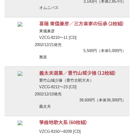
3,143円（本体2,857円）
オムニバス
喜瑞 東儀兼彦／三方楽家の伝承（2枚組）
東儀兼彦
〜
VZCG-8210
11 [CD]
2002/12/21発売
5,500円（本体5,000円）
雅楽
義太夫選集／豊竹山城少掾（12枚組）
豊竹山城少掾（豊竹古靭大夫）
〜
VZCG-8212
23 [CD]
2002/12/10発売
39,600円（本体36,000円）
義太夫
箏曲地歌大系（60枚組）
〜
VZCG-8150
8209 [CD]