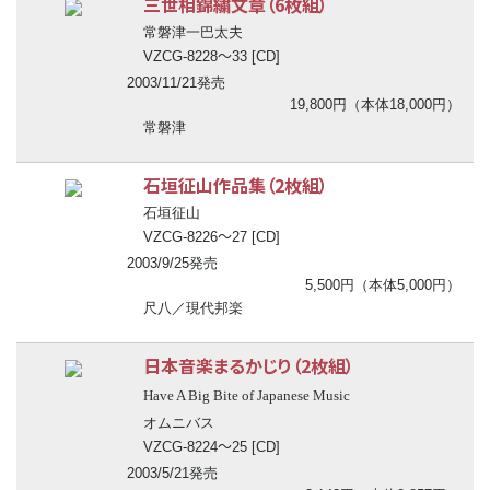
三世相錦繍文章（6枚組）
常磐津一巴太夫
〜
VZCG-8228
33 [CD]
2003/11/21発売
19,800円（本体18,000円）
常磐津
石垣征山作品集（2枚組）
石垣征山
〜
VZCG-8226
27 [CD]
2003/9/25発売
5,500円（本体5,000円）
尺八／現代邦楽
日本音楽まるかじり（2枚組）
Have A Big Bite of Japanese Music
オムニバス
〜
VZCG-8224
25 [CD]
2003/5/21発売