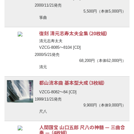
2000/11/21発売
5,500円（本体5,000円）
箏曲
復刻 清元志寿太夫全集（20枚組）
清元志寿太夫
〜
VZCG-8085
8104 [CD]
2000/5/21発売
68,200円（本体62,000円）
清元
都山流本曲 基本型大成（3枚組）
〜
VZCG-8082
84 [CD]
1999/11/21発売
9,900円（本体9,000円）
尺八
人間国宝 山口五郎 尺八の神髄
—
三曲合
奏
—
（4枚組）