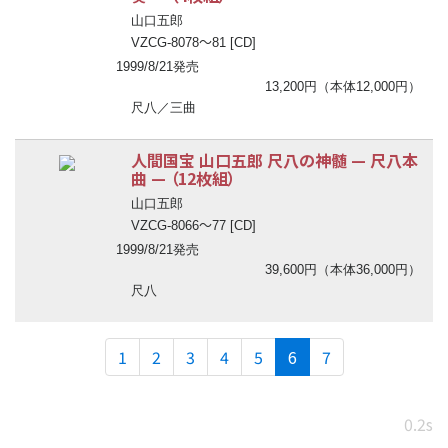
山口五郎
〜
VZCG-8078
81 [CD]
1999/8/21発売
13,200円（本体12,000円）
尺八／三曲
人間国宝 山口五郎 尺八の神髄
—
尺八本
曲
—
（12枚組）
山口五郎
〜
VZCG-8066
77 [CD]
1999/8/21発売
39,600円（本体36,000円）
尺八
(current)
1
2
3
4
5
6
7
0.2s