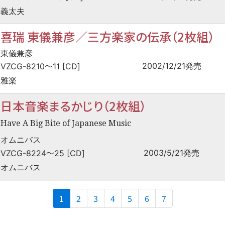
義太夫
喜瑞 東儀兼彦／三方楽家の伝承（2枚組）
東儀兼彦
〜
2002/12/21発売
VZCG-8210
11 [CD]
雅楽
日本音楽まるかじり（2枚組）
Have A Big Bite of Japanese Music
オムニバス
〜
2003/5/21発売
VZCG-8224
25 [CD]
オムニバス
(current)
1
2
3
4
5
6
7