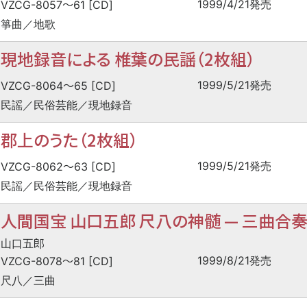
〜
1999/4/21発売
VZCG-8057
61 [CD]
箏曲／地歌
現地録音による 椎葉の民謡（2枚組）
〜
1999/5/21発売
VZCG-8064
65 [CD]
民謡／民俗芸能／現地録音
郡上のうた（2枚組）
〜
1999/5/21発売
VZCG-8062
63 [CD]
民謡／民俗芸能／現地録音
人間国宝 山口五郎 尺八の神髄
—
三曲合
山口五郎
〜
1999/8/21発売
VZCG-8078
81 [CD]
尺八／三曲