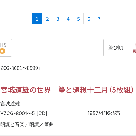
(current)
1
2
3
4
5
6
7
VHS
並び順
0
G-8001〜8999」
宮城道雄の世界 箏と随想十二月（5枚組）
宮城道雄
〜
1997/4/16発売
VZCG-8001
5 [CD]
朗読と音楽／朗読／箏曲