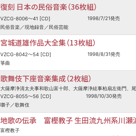
復刻 日本の民俗音楽（36枚組）
〜
1998/7/21発売
VZCG-8006
41 [CD]
民俗音楽／現地録音／民俗芸能
宮城道雄作品大全集（13枚組）
〜
1998/8/31発売
VZCG-8042
54 [CD]
箏曲
歌舞伎下座音楽集成（2枚組）
大薩摩浄清太夫事和歌山富十郎、大薩摩浄絃事柏扇左衛門、
〜
1998/10/30発売
VZCG-8055
56 [CD]
囃子／歌舞伎
地歌の伝承 富樫教子 生田流九州系川瀬派
富樫教子