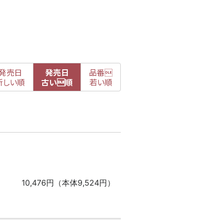
発売日
発売日
品番

新
しい順
古
い順
若い順
10,476円（本体9,524円）