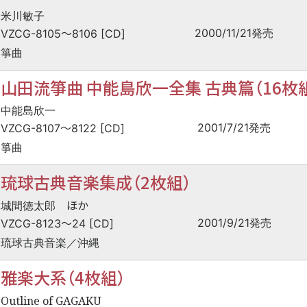
米川敏子
〜
2000/11/21発売
VZCG-8105
8106 [CD]
箏曲
山田流箏曲 中能島欣一全集 古典篇（16枚
中能島欣一
〜
2001/7/21発売
VZCG-8107
8122 [CD]
箏曲
琉球古典音楽集成（2枚組）
ほか
城間徳太郎
〜
2001/9/21発売
VZCG-8123
24 [CD]
琉球古典音楽／沖縄
雅楽大系（4枚組）
Outline of GAGAKU