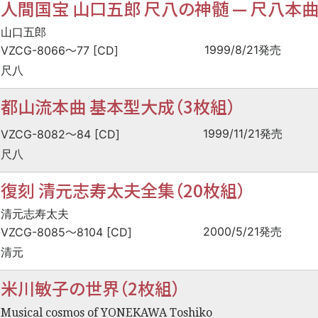
人間国宝 山口五郎 尺八の神髄
—
尺八本
山口五郎
〜
1999/8/21発売
VZCG-8066
77 [CD]
尺八
都山流本曲 基本型大成（3枚組）
〜
1999/11/21発売
VZCG-8082
84 [CD]
尺八
復刻 清元志寿太夫全集（20枚組）
清元志寿太夫
〜
2000/5/21発売
VZCG-8085
8104 [CD]
清元
米川敏子の世界（2枚組）
Musical cosmos of YONEKAWA Toshiko