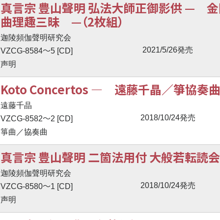
真言宗 豊山聲明 弘法大師正御影供 — 
曲理趣三昧 —（2枚組）
迦陵頻伽聲明研究会
〜
2021/5/26発売
VZCG-8584
5 [CD]
声明
Koto Concertos ― 遠藤千晶／箏協
遠藤千晶
〜
2018/10/24発売
VZCG-8582
2 [CD]
箏曲／協奏曲
真言宗 豊山聲明 二箇法用付 大般若転読会
迦陵頻伽聲明研究会
〜
2018/10/24発売
VZCG-8580
1 [CD]
声明