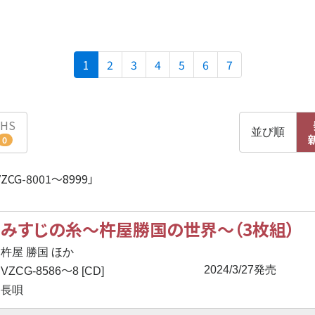
(current)
1
2
3
4
5
6
7
VHS
並び順
0
G-8001〜8999」
みすじの糸～杵屋勝国の世界～（3枚組）
杵屋 勝国 ほか
〜
2024/3/27発売
VZCG-8586
8 [CD]
長唄