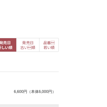
発売日
発売日
品番

新
しい順
古
い順
若い順
6,600円（本体6,000円）