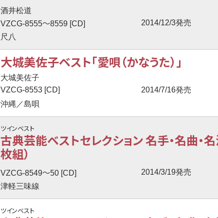
酒井松道
〜
2014/12/3発売
VZCG-8555
8559 [CD]
尺八
大城美佐子ベスト「愛唄（かなうた）」
大城美佐子
VZCG-8553 [CD]
2014/7/16発売
沖縄／島唄
ツインベスト
古典芸能ベストセレクション 名手・名曲・名
枚組）
〜
2014/3/19発売
VZCG-8549
50 [CD]
津軽三味線
ツインベスト