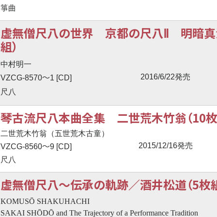
箏曲
虚無僧尺八の世界 京都の尺八Ⅱ 明暗真
組）
中村明一
〜
2016/6/22発売
VZCG-8570
1 [CD]
尺八
琴古流尺八本曲全集 二世荒木竹翁（10枚
二世荒木竹翁（五世荒木古童）
〜
2015/12/16発売
VZCG-8560
9 [CD]
尺八
虚無僧尺八
〜
伝承の軌跡／酒井松道（5枚
KOMUSŌ SHAKUHACHI
SAKAI SHŌDŌ and The Trajectory of a Performance Tradition