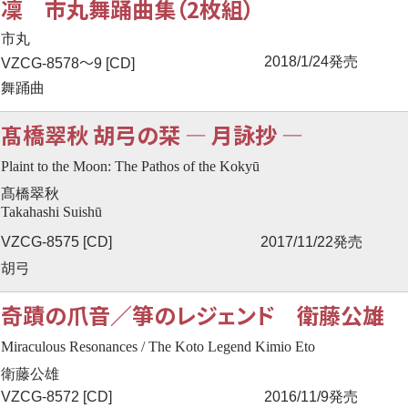
凜 市丸舞踊曲集（2枚組）
市丸
〜
2018/1/24発売
VZCG-8578
9 [CD]
舞踊曲
髙橋翠秋 胡弓の栞 ― 月詠抄 ―
Plaint to the Moon: The Pathos of the Kokyū
髙橋翠秋
Takahashi Suishū
VZCG-8575 [CD]
2017/11/22発売
胡弓
奇蹟の爪音／箏のレジェンド 衛藤公雄
Miraculous Resonances / The Koto Legend Kimio Eto
衛藤公雄
VZCG-8572 [CD]
2016/11/9発売